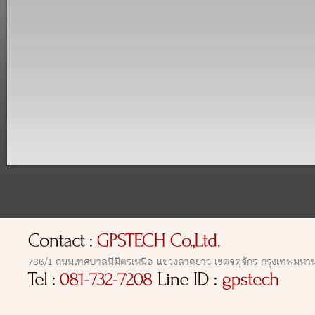
786/1 ถนนเทศบาลนิมิตรเหนือ แขวงลาดยาว เขตจตุจักร กรุงเทพมหา